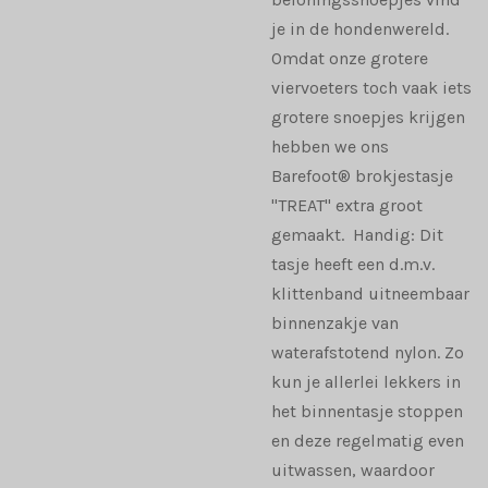
je in de hondenwereld.
Omdat onze grotere
viervoeters toch vaak iets
grotere snoepjes krijgen
hebben we ons
Barefoot® brokjestasje
"TREAT" extra groot
gemaakt. Handig: Dit
tasje heeft een d.m.v.
klittenband uitneembaar
binnenzakje van
waterafstotend nylon. Zo
kun je allerlei lekkers in
het binnentasje stoppen
en deze regelmatig even
uitwassen, waardoor