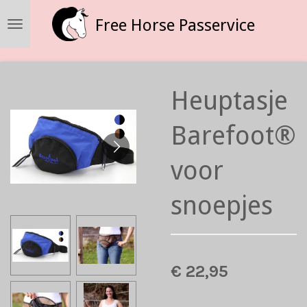
Ga
Free Horse Passervice
direct
naar
de
hoofdinhoud
Heuptasje
Barefoot®
voor
snoepjes
€ 22,95