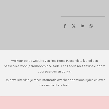
D
D
S
D
e
e
h
e
l
e
a
l
e
l
r
e
n
e
n
Welkom op de website van Free Horse Passervice. Ik bied een
passervice voor (semi)boomloze zadels en zadels met flexibele boom
voor paarden en pony's.
Op deze site vind je meer informatie over het boomloos rijden en over
de service die ik bied.