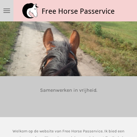
Ga
Free Horse Passervice
direct
naar
de
hoofdinhoud
Samenwerken in vrijheid.
Welkom op de website van Free Horse Passervice. Ik bied een