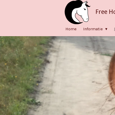
Ga
Free H
direct
naar
de
Home
Informatie
hoofdinhoud