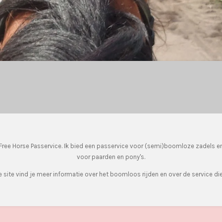
ree Horse Passervice. Ik bied een passervice voor (semi)boomloze zadels e
voor paarden en pony's.
 site vind je meer informatie over het boomloos rijden en over de service die 