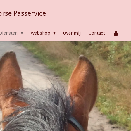
orse Passervice
Diensten
Webshop
Over mij
Contact