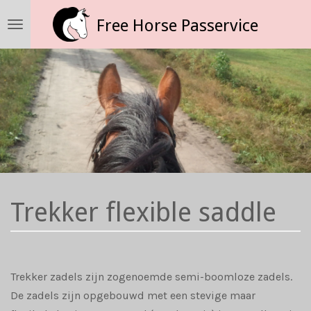
Ga
Free Horse Passervice
direct
naar
de
hoofdinhoud
Trekker flexible saddle
Trekker zadels zijn zogenoemde semi-boomloze zadels.
De zadels zijn opgebouwd met een stevige maar