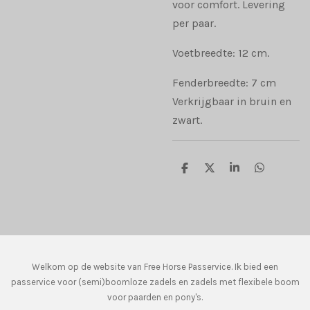
voor comfort. Levering
per paar.
Voetbreedte: 12 cm.
Fenderbreedte: 7 cm
Verkrijgbaar in bruin en
zwart.
D
D
S
D
e
e
h
e
l
e
a
l
e
l
r
e
n
e
n
Welkom op de website van Free Horse Passervice. Ik bied een
passervice voor (semi)boomloze zadels en zadels met flexibele boom
voor paarden en pony's.