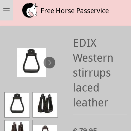
Ga
Free Horse Passervice
direct
naar
de
hoofdinhoud
EDIX
Western
stirrups
laced
leather
€ 79,95