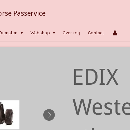
orse Passervice
Diensten
Webshop
Over mij
Contact
EDIX
West