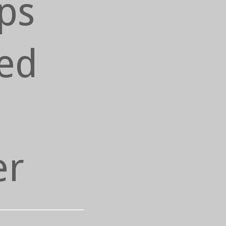
ups
ed
er