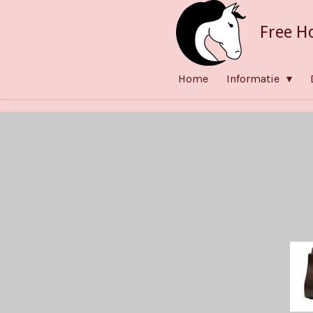
Ga
Free H
direct
naar
de
Home
Informatie
hoofdinhoud