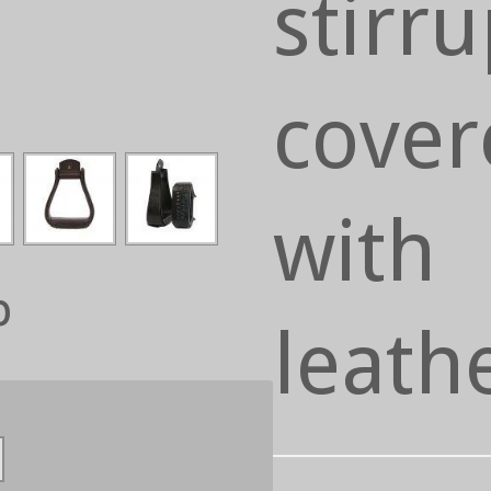
stirr
cover
with
0
leath