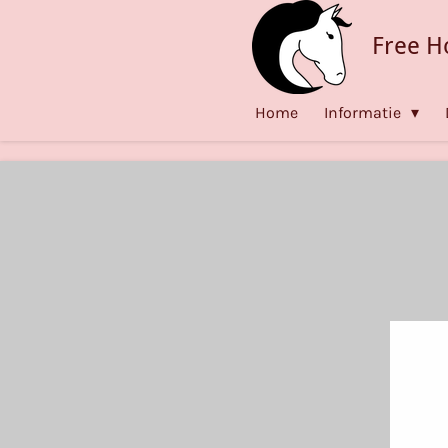
Ga
Free H
direct
naar
de
Home
Informatie
hoofdinhoud