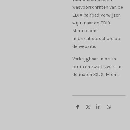
wasvoorschriften van de
EDIX halfpad verwijzen
wij u naar de EDIX
Merino bont
informatiebrochure op
de website.
Verkrijgbaar in bruin-
bruin en zwart-zwart in
de maten XS, S, M en L.
D
D
S
D
e
e
h
e
l
e
a
l
e
l
r
e
n
e
n