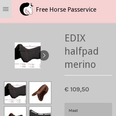
Ga
Free Horse Passervice
direct
naar
de
hoofdinhoud
EDIX
halfpad
merino
€ 109,50
Maat