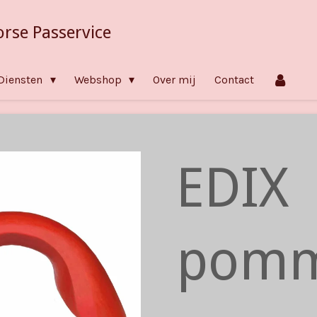
orse Passervice
Diensten
Webshop
Over mij
Contact
EDIX
pomm