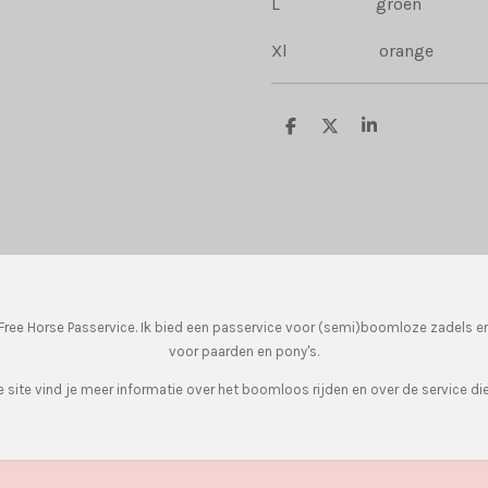
L groen
Xl orange
D
D
S
e
e
h
l
e
a
e
l
r
n
e
ree Horse Passervice. Ik bied een passervice voor (semi)boomloze zadels e
voor paarden en pony's.
 site vind je meer informatie over het boomloos rijden en over de service die 