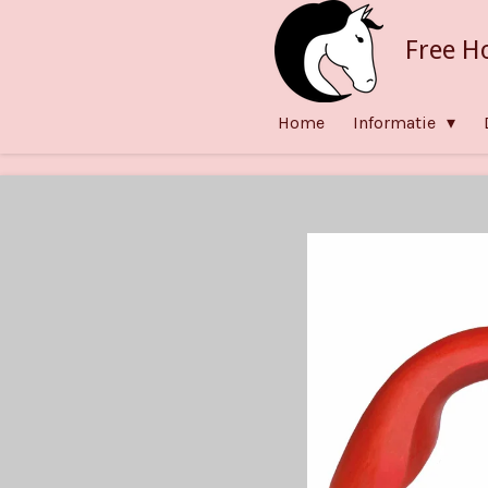
Ga
Free H
direct
naar
de
Home
Informatie
hoofdinhoud