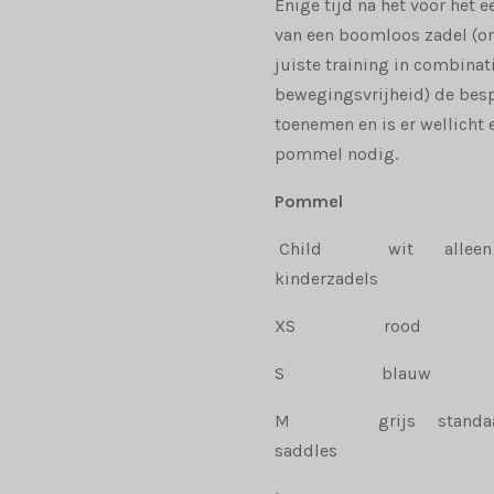
Enige tijd na het voor het 
van een boomloos zadel (on
juiste training in combina
bewegingsvrijheid) de besp
toenemen en is er wellicht
pommel nodig.
Pommel
Child wit alleen te 
kinderzadels
XS rood
S blauw
M grijs standaard 
saddles