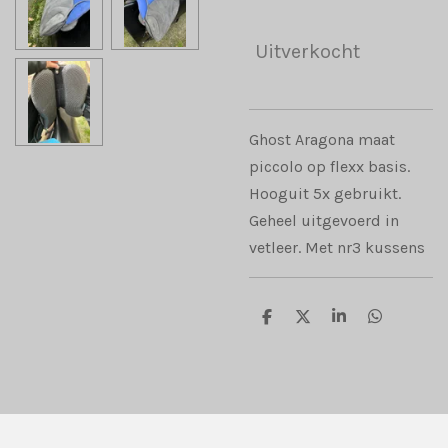
Uitverkocht
Ghost Aragona maat
piccolo op flexx basis.
Hooguit 5x gebruikt.
Geheel uitgevoerd in
vetleer. Met nr3 kussens
D
D
S
D
e
e
h
e
l
e
a
l
e
l
r
e
n
e
n