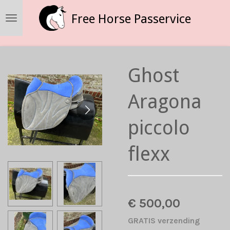
Ga
Free Horse Passervice
direct
naar
de
hoofdinhoud
Ghost
Aragona
piccolo
flexx
€ 500,00
GRATIS verzending