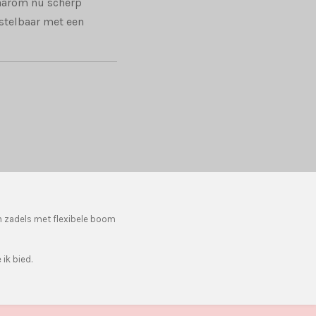
daarom nu scherp
rstelbaar met een
n zadels met flexibele boom
ik bied.