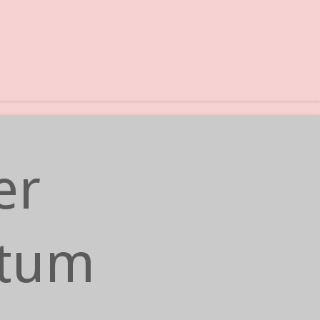
er
tum