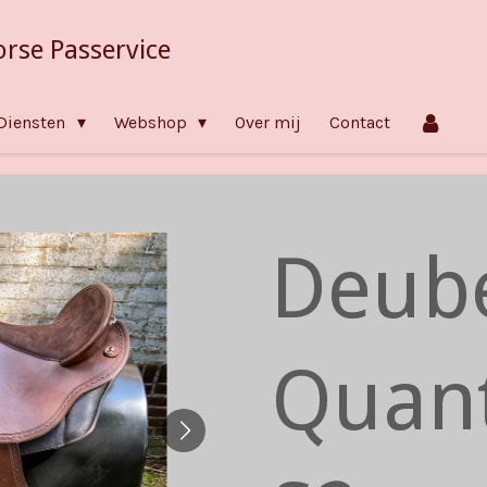
orse Passervice
Diensten
Webshop
Over mij
Contact
Deub
Quan