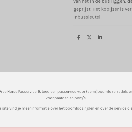
van het in de bus liggen, 
geprijst. Het kopijzer is ve
inbussleutel.
D
D
S
e
e
h
l
e
a
e
l
r
n
e
ree Horse Passervice. Ik bied een passervice voor (semi)boomloze zadels e
voor paarden en pony's.
 site vind je meer informatie over het boomloos rijden en over de service die 