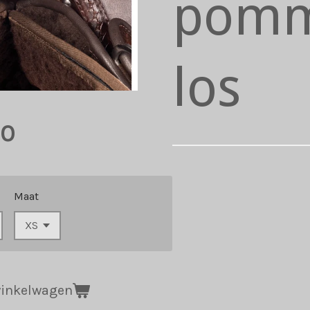
pomm
los
50
Maat
winkelwagen