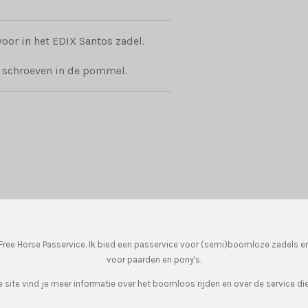
or in het EDIX Santos zadel.
 schroeven in de pommel.
ree Horse Passervice. Ik bied een passervice voor (semi)boomloze zadels e
voor paarden en pony's.
 site vind je meer informatie over het boomloos rijden en over de service die 