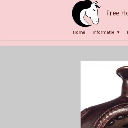
Ga
Free H
direct
naar
de
Home
Informatie
hoofdinhoud