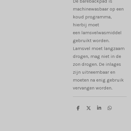
De barebackpad is
machinewasbaar op een
koud programma,
hierbij moet
een lamsvelwasmiddel
gebruikt worden.
Lamsvel moet langzaam
drogen, mag niet in de
zon drogen. De inlages
zijn uitneembaar en
moeten na enig gebruik
vervangen worden.
D
D
S
D
e
e
h
e
l
e
a
l
e
l
r
e
n
e
n