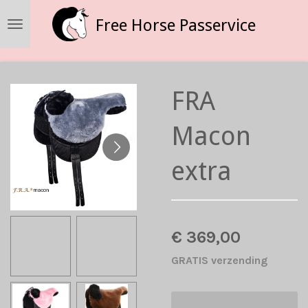
Ga
Free Horse Passervice
direct
naar
de
hoofdinhoud
FRA
Macon
extra
€ 369,00
GRATIS verzending